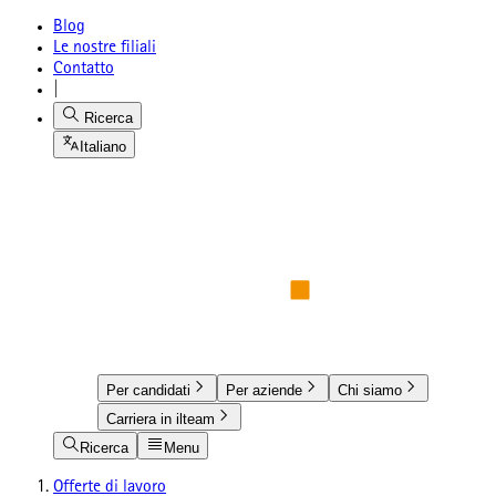
Blog
Le nostre filiali
Contatto
|
Ricerca
Italiano
Per candidati
Per aziende
Chi siamo
Carriera in ilteam
Ricerca
Menu
Offerte di lavoro