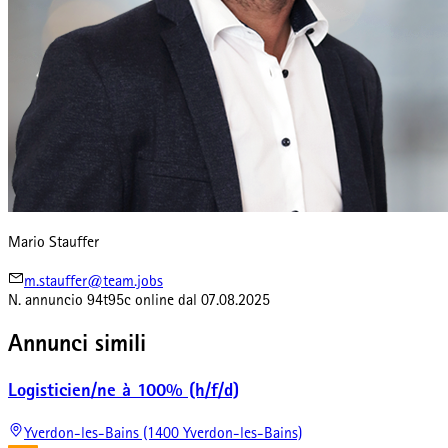
Mario Stauffer
m.stauffer@team.jobs
N. annuncio
94t95c
online dal
07.08.2025
Annunci simili
Logisticien/ne à 100% (h/f/d)
Yverdon-les-Bains (1400 Yverdon-les-Bains)