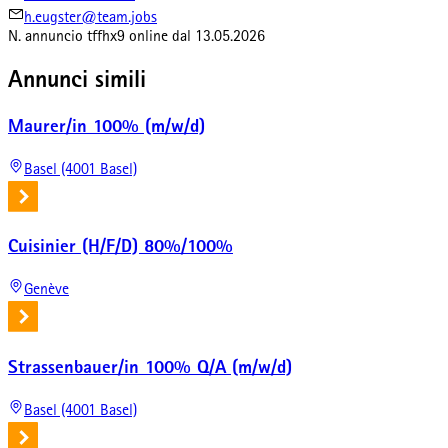
h.eugster@team.jobs
N. annuncio
tffhx9
online dal
13.05.2026
Annunci simili
Maurer/in 100% (m/w/d)
Basel (4001 Basel)
Cuisinier (H/F/D) 80%/100%
Genève
Strassenbauer/in 100% Q/A (m/w/d)
Basel (4001 Basel)