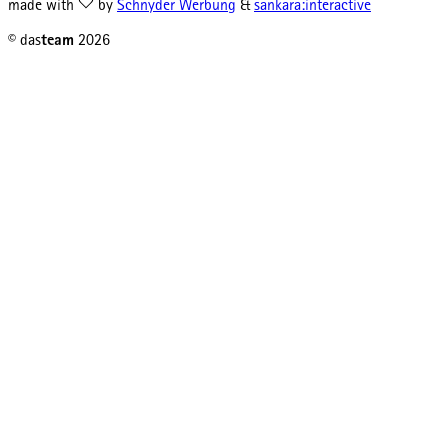
made with
by
Schnyder Werbung
&
sankara:interactive
© das
team
2026