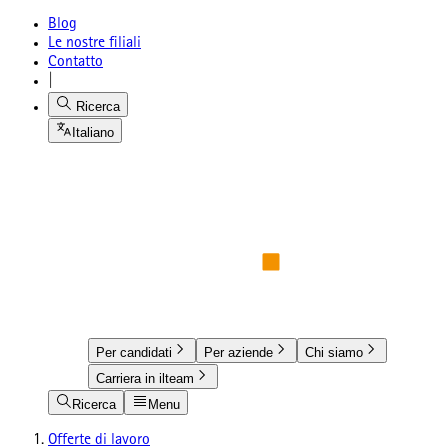
Blog
Le nostre filiali
Contatto
|
Ricerca
Italiano
Per candidati
Per aziende
Chi siamo
Carriera in ilteam
Ricerca
Menu
Offerte di lavoro