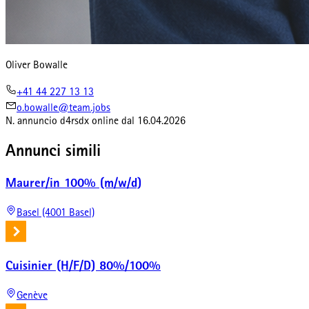
Oliver Bowalle
+41 44 227 13 13
o.bowalle@team.jobs
N. annuncio
d4rsdx
online dal
16.04.2026
Annunci simili
Maurer/in 100% (m/w/d)
Basel (4001 Basel)
Cuisinier (H/F/D) 80%/100%
Genève