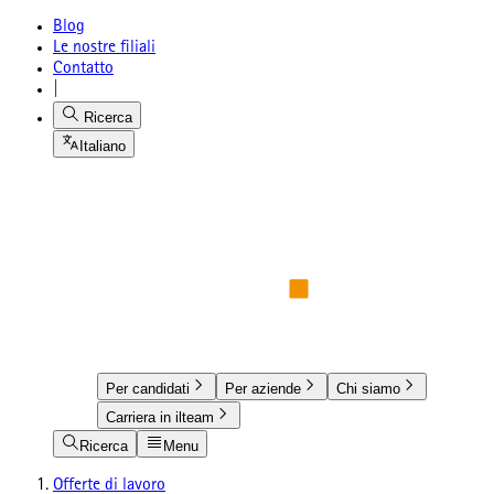
Blog
Le nostre filiali
Contatto
|
Ricerca
Italiano
Per candidati
Per aziende
Chi siamo
Carriera in ilteam
Ricerca
Menu
Offerte di lavoro