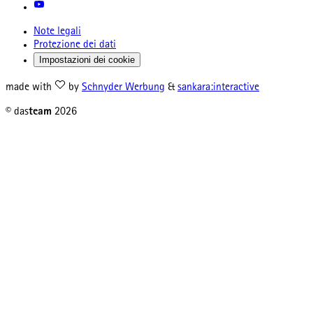
Note legali
Protezione dei dati
Impostazioni dei cookie
made with
by
Schnyder Werbung
&
sankara:interactive
© das
team
2026