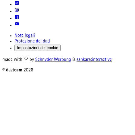
Note legali
Protezione dei dati
Impostazioni dei cookie
made with
by
Schnyder Werbung
&
sankara:interactive
© das
team
2026