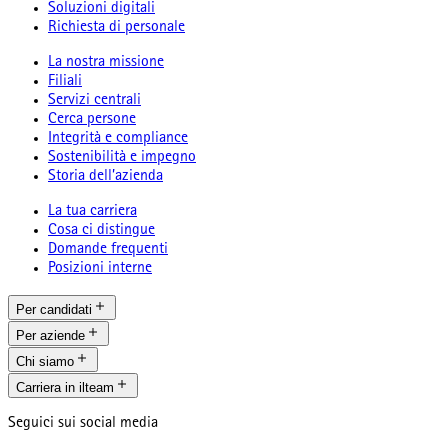
Soluzioni digitali
Richiesta di personale
La nostra missione
Filiali
Servizi centrali
Cerca persone
Integrità e compliance
Sostenibilità e impegno
Storia dell’azienda
La tua carriera
Cosa ci distingue
Domande frequenti
Posizioni interne
Per candidati
Per aziende
Chi siamo
Carriera in ilteam
Seguici sui social media