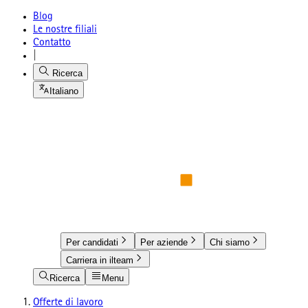
Blog
Le nostre filiali
Contatto
|
Ricerca
Italiano
Per candidati
Per aziende
Chi siamo
Carriera in ilteam
Ricerca
Menu
Offerte di lavoro