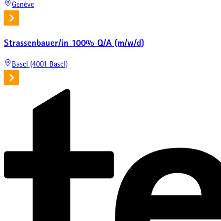
Genève
Strassenbauer/in 100% Q/A (m/w/d)
Basel (4001 Basel)