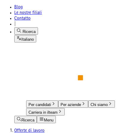
Blog
Le nostre filiali
Contatto
|
Ricerca
Italiano
Per candidati
Per aziende
Chi siamo
Carriera in ilteam
Ricerca
Menu
Offerte di lavoro