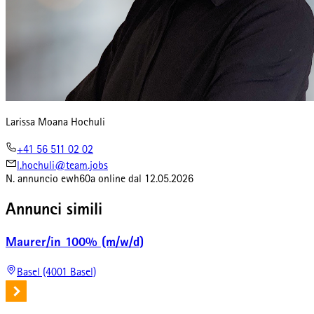
Larissa Moana Hochuli
+41 56 511 02 02
l.hochuli@team.jobs
N. annuncio
ewh60a
online dal
12.05.2026
Annunci simili
Maurer/in 100% (m/w/d)
Basel (4001 Basel)