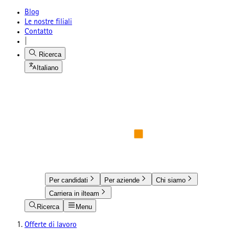
Blog
Le nostre filiali
Contatto
|
Ricerca
Italiano
Per candidati
Per aziende
Chi siamo
Carriera in ilteam
Ricerca
Menu
Offerte di lavoro