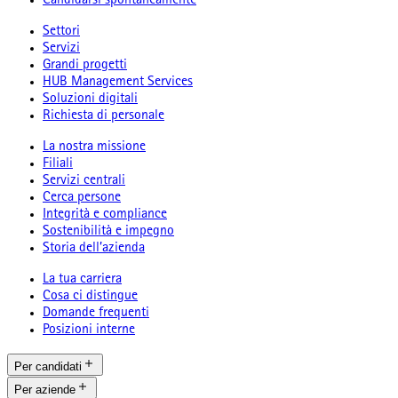
Candidarsi spontaneamente
Settori
Servizi
Grandi progetti
HUB Management Services
Soluzioni digitali
Richiesta di personale
La nostra missione
Filiali
Servizi centrali
Cerca persone
Integrità e compliance
Sostenibilità e impegno
Storia dell’azienda
La tua carriera
Cosa ci distingue
Domande frequenti
Posizioni interne
Per candidati
Per aziende