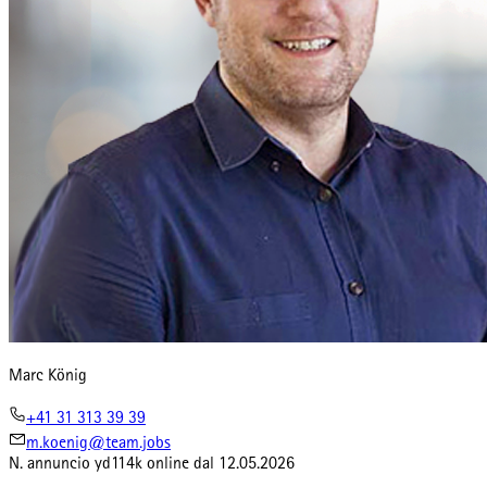
Marc König
+41 31 313 39 39
m.koenig@team.jobs
N. annuncio
yd114k
online dal
12.05.2026