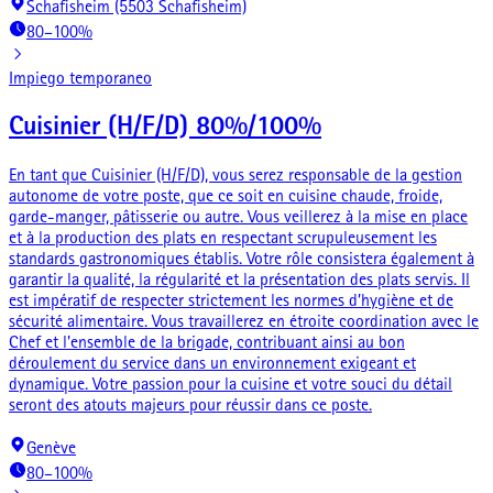
Schafisheim (5503 Schafisheim)
80–100%
Impiego temporaneo
Cuisinier (H/F/D) 80%/100%
En tant que Cuisinier (H/F/D), vous serez responsable de la gestion
autonome de votre poste, que ce soit en cuisine chaude, froide,
garde-manger, pâtisserie ou autre. Vous veillerez à la mise en place
et à la production des plats en respectant scrupuleusement les
standards gastronomiques établis. Votre rôle consistera également à
garantir la qualité, la régularité et la présentation des plats servis. Il
est impératif de respecter strictement les normes d’hygiène et de
sécurité alimentaire. Vous travaillerez en étroite coordination avec le
Chef et l'ensemble de la brigade, contribuant ainsi au bon
déroulement du service dans un environnement exigeant et
dynamique. Votre passion pour la cuisine et votre souci du détail
seront des atouts majeurs pour réussir dans ce poste.
Genève
80–100%