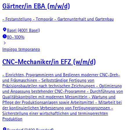
Gärtner/in EBA (m/w/d)
- Festanstellung - Temporär - Gartenunterhalt und Gartenbau
Basel (4001 Basel)
80–100%
Impiego temporaneo
CNC-Mechaniker/in EFZ (w/m/d)
- Einrichten, Programmieren und Bedienen moderner CNC-Dreh-
und Fräsmaschinen - Selbstständige Fertigung von
Präzisionsbauteilen nach technischen Zeichnungen - Optimierung
und Anpassung bestehender CNC-Programme - Durchführung von
Qualitätskontrollen mit modernen Messmitteln - Wartung und
Pflege der Produktionsanlagen sowie Arbeitsmittel - Mitarbeit bei
der kontinuierlichen Verbesserung von Fertigungsprozessen -
Sicherstellung einer wirtschaftlichen und termingerechten
Produktion