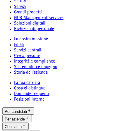
Settori
Servizi
Grandi progetti
HUB Management Services
Soluzioni digitali
Richiesta di personale
La nostra missione
Filiali
Servizi centrali
Cerca persone
Integrità e compliance
Sostenibilità e impegno
Storia dell’azienda
La tua carriera
Cosa ci distingue
Domande frequenti
Posizioni interne
Per candidati
Per aziende
Chi siamo