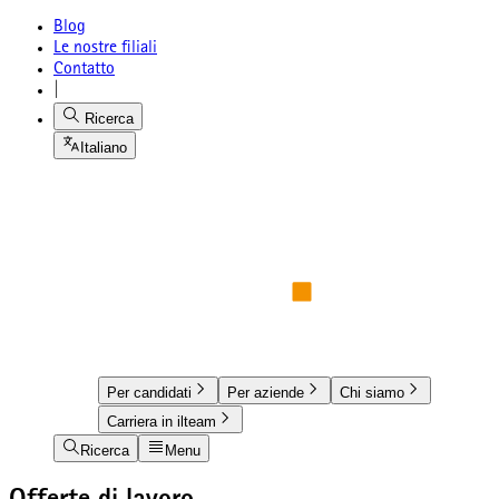
Blog
Le nostre filiali
Contatto
|
Ricerca
Italiano
Per candidati
Per aziende
Chi siamo
Carriera in ilteam
Ricerca
Menu