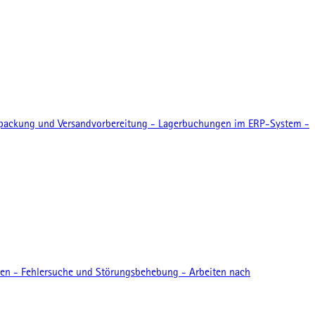
rpackung und Versandvorbereitung - Lagerbuchungen im ERP-System -
len - Fehlersuche und Störungsbehebung - Arbeiten nach