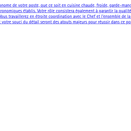
onome de votre poste, que ce soit en cuisine chaude, froide, garde-manger,
omiques établis. Votre rôle consistera également à garantir la qualité, la
Vous travaillerez en étroite coordination avec le Chef et l'ensemble de 
votre souci du détail seront des atouts majeurs pour réussir dans ce po