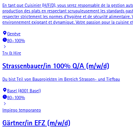
En tant que Cuisinier (H/F/D), vous serez responsable de la gestion aut
production des plats en respectant scrupuleusement les standards gastron
respecter strictement les normes d’hygiène et de sécurité alimentaire. 
environnement exigeant et dynamique. Votre passion pour la cuisine et 
Genève
80–100%
Try & Hire
Strassenbauer/in 100% Q/A (m/w/d)
Du bist Teil von Bauprojekten im Bereich Strassen- und Tiefbau
Basel (4001 Basel)
80–100%
Impiego temporaneo
Gärtner/in EFZ (m/w/d)