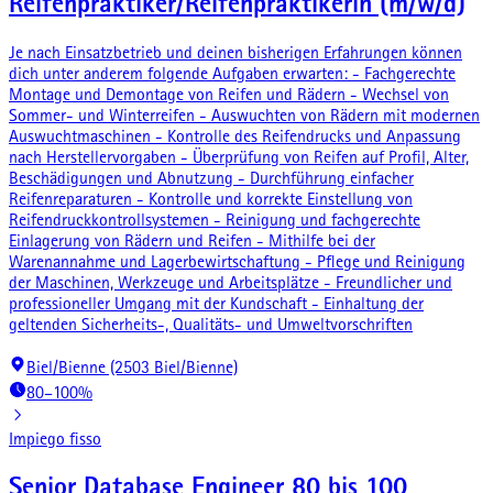
Reifenpraktiker/Reifenpraktikerin (m/w/d)
Je nach Einsatzbetrieb und deinen bisherigen Erfahrungen können
dich unter anderem folgende Aufgaben erwarten: - Fachgerechte
Montage und Demontage von Reifen und Rädern - Wechsel von
Sommer- und Winterreifen - Auswuchten von Rädern mit modernen
Auswuchtmaschinen - Kontrolle des Reifendrucks und Anpassung
nach Herstellervorgaben - Überprüfung von Reifen auf Profil, Alter,
Beschädigungen und Abnutzung - Durchführung einfacher
Reifenreparaturen - Kontrolle und korrekte Einstellung von
Reifendruckkontrollsystemen - Reinigung und fachgerechte
Einlagerung von Rädern und Reifen - Mithilfe bei der
Warenannahme und Lagerbewirtschaftung - Pflege und Reinigung
der Maschinen, Werkzeuge und Arbeitsplätze - Freundlicher und
professioneller Umgang mit der Kundschaft - Einhaltung der
geltenden Sicherheits-, Qualitäts- und Umweltvorschriften
Biel/Bienne (2503 Biel/Bienne)
80–100%
Impiego fisso
Senior Database Engineer 80 bis 100