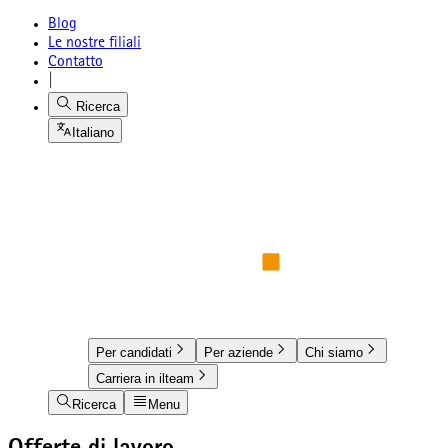
Blog
Le nostre filiali
Contatto
|
Ricerca
Italiano
Per candidati
Per aziende
Chi siamo
Carriera in ilteam
Ricerca
Menu