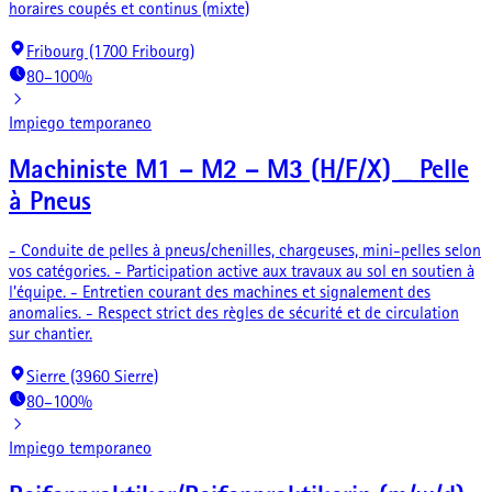
horaires coupés et continus (mixte)
Fribourg (1700 Fribourg)
80–100%
Impiego temporaneo
Machiniste M1 – M2 – M3 (H/F/X) _ Pelle
à Pneus
- Conduite de pelles à pneus/chenilles, chargeuses, mini-pelles selon
vos catégories. - Participation active aux travaux au sol en soutien à
l’équipe. - Entretien courant des machines et signalement des
anomalies. - Respect strict des règles de sécurité et de circulation
sur chantier.
Sierre (3960 Sierre)
80–100%
Impiego temporaneo