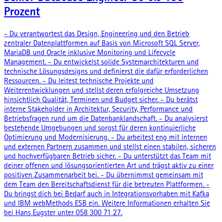
Prozent
- Du verantwortest das Design, Engineering und den Betrieb
zentraler Datenplattformen auf Basis von Microsoft SQL Server,
MariaDB und Oracle inklusive Monitoring und Lifecycle
Management. - Du entwickelst solide Systemarchitekturen und
technische Lösungsdesigns und definierst die dafür erforderlichen
Ressourcen. - Du leitest technische Projekte und
Weiterentwicklungen und stellst deren erfolgreiche Umsetzung
hinsichtlich Qualität, Terminen und Budget sicher. - Du berätst
interne Stakeholder in Architektur, Security, Performance und
Betriebsfragen rund um die Datenbanklandschaft. - Du analysierst
bestehende Umgebungen und sorgst für deren kontinuierliche
Optimierung und Modernisierung. - Du arbeitest eng mit internen
und externen Partnern zusammen und stellst einen stabilen, sicheren
und hochverfügbaren Betrieb sicher. - Du unterstützt das Team mit
deiner offenen und lösungsorientierten Art und trägst aktiv zu einer
positiven Zusammenarbeit bei. - Du übernimmst gemeinsam mit
dem Team den Bereitschaftsdienst für die betreuten Plattformen. -
Du bringst dich bei Bedarf auch in Integrationsvorhaben mit Kafka
und IBM webMethods ESB ein. Weitere Informationen erhalten Sie
bei Hans Eugster unter 058 300 71 27.