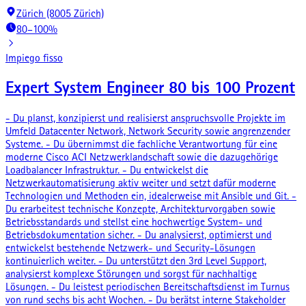
Zürich (8005 Zürich)
80–100%
Impiego fisso
Expert System Engineer 80 bis 100 Prozent
- Du planst, konzipierst und realisierst anspruchsvolle Projekte im
Umfeld Datacenter Network, Network Security sowie angrenzender
Systeme. - Du übernimmst die fachliche Verantwortung für eine
moderne Cisco ACI Netzwerklandschaft sowie die dazugehörige
Loadbalancer Infrastruktur. - Du entwickelst die
Netzwerkautomatisierung aktiv weiter und setzt dafür moderne
Technologien und Methoden ein, idealerweise mit Ansible und Git. -
Du erarbeitest technische Konzepte, Architekturvorgaben sowie
Betriebsstandards und stellst eine hochwertige System- und
Betriebsdokumentation sicher. - Du analysierst, optimierst und
entwickelst bestehende Netzwerk- und Security-Lösungen
kontinuierlich weiter. - Du unterstützt den 3rd Level Support,
analysierst komplexe Störungen und sorgst für nachhaltige
Lösungen. - Du leistest periodischen Bereitschaftsdienst im Turnus
von rund sechs bis acht Wochen. - Du berätst interne Stakeholder