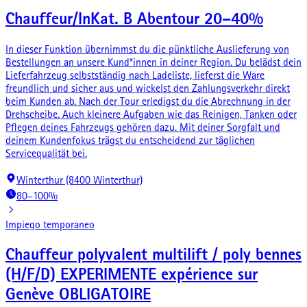
Chauffeur/InKat. B Abentour 20–40%
In dieser Funktion übernimmst du die pünktliche Auslieferung von
Bestellungen an unsere Kund*innen in deiner Region. Du belädst dein
Lieferfahrzeug selbstständig nach Ladeliste, lieferst die Ware
freundlich und sicher aus und wickelst den Zahlungsverkehr direkt
beim Kunden ab. Nach der Tour erledigst du die Abrechnung in der
Drehscheibe. Auch kleinere Aufgaben wie das Reinigen, Tanken oder
Pflegen deines Fahrzeugs gehören dazu. Mit deiner Sorgfalt und
deinem Kundenfokus trägst du entscheidend zur täglichen
Servicequalität bei.
Winterthur (8400 Winterthur)
80–100%
Impiego temporaneo
Chauffeur polyvalent multilift / poly bennes
(H/F/D) EXPERIMENTE expérience sur
Genève OBLIGATOIRE