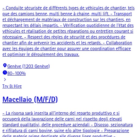
- Conduite sécurisée de différents types de véhicules de chantier, tels
que des camions benne, multi benne à chaine, multi lift. - Transport
et déchargement de matériaux de construction sur les chantiers, en
respectant les délais impartis. - Vérification quotidienne de l'état des
véhicules et réalisation de petites réparations ou entretien courant si
nécessaire. - Respect des règles de sécurité et des procédures de
chantier afin de prévenir les accidents et les retards. - Collaboration
avec les équipes de chantier pour assurer une coordination efficace
et optimiser le déroulement des travaux.
Genève (1203 Genève)
80–100%
Try & Hire
Macellaio (M/F/D)
- La risorsa sarà inserita all'interno del reparto produttivo e si
occuperà della lavorazione delle carni nel rispetto degli elevati
standard qualitativi, delle procedure aziendali - Disosso, sezionatura
e rifilatura di carni bovine, suine e/o altre tipologie - Preparazione
delle materie prime destinate alle diverse linee produttive -