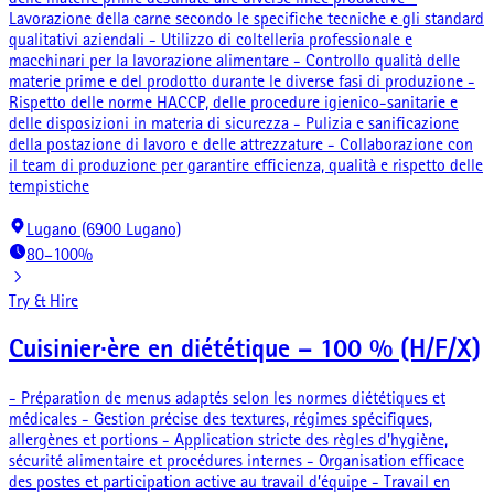
Lavorazione della carne secondo le specifiche tecniche e gli standard
qualitativi aziendali - Utilizzo di coltelleria professionale e
macchinari per la lavorazione alimentare - Controllo qualità delle
materie prime e del prodotto durante le diverse fasi di produzione -
Rispetto delle norme HACCP, delle procedure igienico-sanitarie e
delle disposizioni in materia di sicurezza - Pulizia e sanificazione
della postazione di lavoro e delle attrezzature - Collaborazione con
il team di produzione per garantire efficienza, qualità e rispetto delle
tempistiche
Lugano (6900 Lugano)
80–100%
Try & Hire
Cuisinier·ère en diététique – 100 % (H/F/X)
- Préparation de menus adaptés selon les normes diététiques et
médicales - Gestion précise des textures, régimes spécifiques,
allergènes et portions - Application stricte des règles d’hygiène,
sécurité alimentaire et procédures internes - Organisation efficace
des postes et participation active au travail d’équipe - Travail en