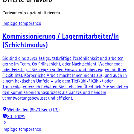
Offerte di lavoro
Caricamento opzioni di ricerca...
Impiego temporaneo
Kommissionierung / Lagermitarbeiter/In
(Schichtmodus)
Sie sind eine zuverlässige, tatkräftige Persönlichkeit und arbeiten
gerne im Team. Ob Frühschicht, oder Nachtschicht, Wochenende
oder Feiertag – Sie zeigen vollen Einsatz und überzeugen mit Ihrer
Flexibilität. Körperliche Arbeit macht Ihnen nichts aus, und auch in
einem hektischen Umfeld – wie dem Tiefkühl-/ Kühl-/ oder
Trockenlagerbereich behalten Sie stets den Überblick. Sie verstehen
den Kommissionierungsprozess als Ganzes und handeln
verantwortungsbewusst und effizient.
Weinfelden (8570 Berg (TG))
80–100%
Impiego temporaneo