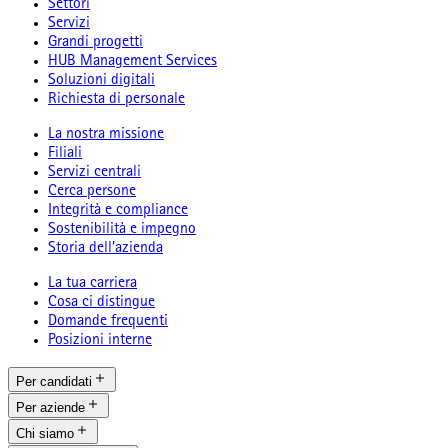
Settori
Servizi
Grandi progetti
HUB Management Services
Soluzioni digitali
Richiesta di personale
La nostra missione
Filiali
Servizi centrali
Cerca persone
Integrità e compliance
Sostenibilità e impegno
Storia dell’azienda
La tua carriera
Cosa ci distingue
Domande frequenti
Posizioni interne
Per candidati
Per aziende
Chi siamo