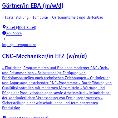
Gärtner/in EBA (m/w/d)
- Festanstellung - Temporär - Gartenunterhalt und Gartenbau
Basel (4001 Basel)
80–100%
Impiego temporaneo
CNC-Mechaniker/in EFZ (w/m/d)
- Einrichten, Programmieren und Bedienen moderner CNC-Dreh-
und Fräsmaschinen - Selbstständige Fertigung von
Präzisionsbauteilen nach technischen Zeichnungen - Optimierung
und Anpassung bestehender CNC-Programme - Durchführung von
Qualitätskontrollen mit modernen Messmitteln - Wartung und
Pflege der Produktionsanlagen sowie Arbeitsmittel - Mitarbeit bei
der kontinuierlichen Verbesserung von Fertigungsprozessen -
Sicherstellung einer wirtschaftlichen und termingerechten
Produktion