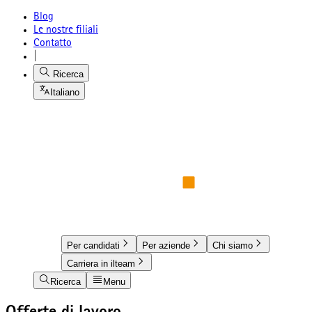
Blog
Le nostre filiali
Contatto
|
Ricerca
Italiano
Per candidati
Per aziende
Chi siamo
Carriera in ilteam
Ricerca
Menu