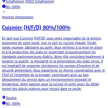
Schafisheim (5503 Schafisheim)
80–100%
Impiego temporaneo
Cuisinier (H/F/D) 80%/100%
En tant que Cuisinier (H/F/D), vous serez responsable de la gestion
autonome de votre poste, que ce soit en cuisine chaude, froide,
garde-manger, pâtisserie ou autre. Vous veillerez à la mise en place
et à la production des plats en respectant scrupuleusement les
standards gastronomiques établis. Votre rôle consistera également à
garantir la qualité, la régularité et la présentation des plats servis. Il
est impératif de respecter strictement les normes d’hygiène et de
sécurité alimentaire. Vous travaillerez en étroite coordination avec le
Chef et l'ensemble de la brigade, contribuant ainsi au bon
déroulement du service dans un environnement exigeant et
dynamique. Votre passion pour la cuisine et votre souci du détail
seront des atouts majeurs pour réussir dans ce poste.
Genève
80–100%