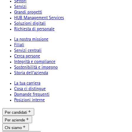
Settori
Servizi
Grandi progetti
HUB Management Services
Soluzioni digitali
Richiesta di personale
La nostra missione
Filiali
Servizi centrali
Cerca persone
Integrità e compliance
Sostenibilità e impegno
Storia dell’azienda
La tua carriera
Cosa ci distingue
Domande frequenti
Posizioni interne
Per candidati
Per aziende
Chi siamo