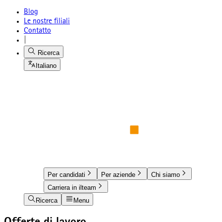
Blog
Le nostre filiali
Contatto
|
Ricerca
Italiano
Per candidati
Per aziende
Chi siamo
Carriera in ilteam
Ricerca
Menu