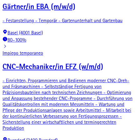
Gärtner/in EBA (m/w/d)
- Festanstellung - Temporär - Gartenunterhalt und Gartenbau
Basel (4001 Basel)
80–100%
Impiego temporaneo
CNC-Mechaniker/in EFZ (w/m/d)
- Einrichten, Programmieren und Bedienen moderner CNC-Dreh-
und Fräsmaschinen - Selbstständige Fertigung von
Präzisionsbauteilen nach technischen Zeichnungen - Optimierung
und Anpassung bestehender CNC-Programme - Durchführung von
Qualitätskontrollen mit modernen Messmitteln - Wartung und
Pflege der Produktionsanlagen sowie Arbeitsmittel - Mitarbeit bei
der kontinuierlichen Verbesserung von Fertigungsprozessen -
Sicherstellung einer wirtschaftlichen und termingerechten
Produktion