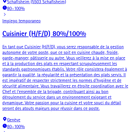
Schafisheim (5503 Schafisheim)
80–100%
Impiego temporaneo
Cuisinier (H/F/D) 80%/100%
En tant que Cuisinier (H/F/D), vous serez responsable de la gestion
autonome de votre poste, que ce soit en cuisine chaude, froide,
garde-manger, pâtisserie ou autre. Vous veillerez à la mise en place
et à la production des plats en respectant scrupuleusement les
standards gastronomiques établis. Votre rôle consistera également à
garantir la qualité, la régularité et la présentation des plats servis. Il
est impératif de respecter strictement les normes d’hygiène et de
sécurité alimentaire. Vous travaillerez en étroite coordination avec le
Chef et l'ensemble de la brigade, contribuant ainsi au bon
déroulement du service dans un environnement exigeant et
dynamique. Votre passion pour la cuisine et votre souci du détail
seront des atouts majeurs pour réussir dans ce poste.
Genève
80–100%