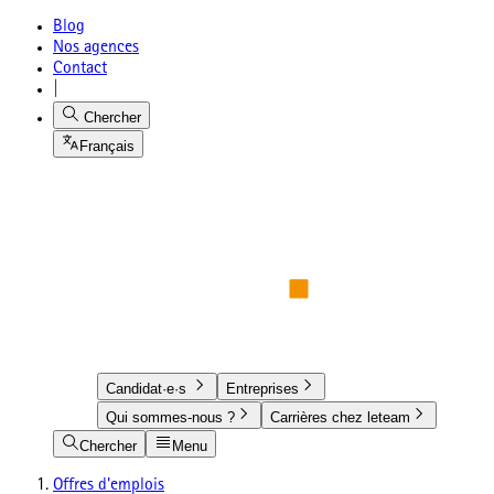
Blog
Nos agences
Contact
|
Chercher
Français
Candidat·e·s
Entreprises
Qui sommes-nous ?
Carrières chez leteam
Chercher
Menu
Offres d'emplois