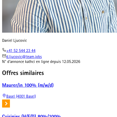
Daniel Ljucovic
+41 52 544 23 44
d.ljucovic@team.jobs
N° d'annonce
kathci
en ligne depuis
12.05.2026
Offres similaires
Maurer/in 100% (m/w/d)
Basel (4001 Basel)