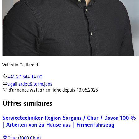
Valentin Gaillardet
+41 27 544 14 00
v.gaillardet@team.jobs
N° d'annonce
w2tugk
en ligne depuis
19.05.2025
Offres similaires
Servicetechniker Region Sargans / Chur / Davos 100 %
| Arbeiten von zu Hause aus | Firmenfahrzeug
Chur (7000 Chur)