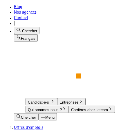
Blog
Nos agences
Contact
|
Chercher
Français
Candidat·e·s
Entreprises
Qui sommes-nous ?
Carrières chez leteam
Chercher
Menu
Offres d'emplois