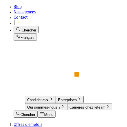
Blog
Nos agences
Contact
|
Chercher
Français
Candidat·e·s
Entreprises
Qui sommes-nous ?
Carrières chez leteam
Chercher
Menu
Offres d'emplois