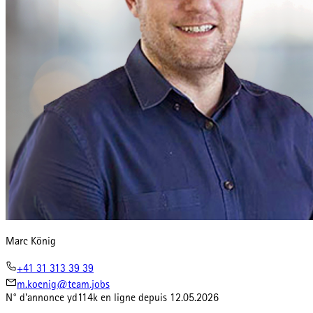
Marc König
+41 31 313 39 39
m.koenig@team.jobs
N° d'annonce
yd114k
en ligne depuis
12.05.2026