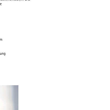
be
am
nung