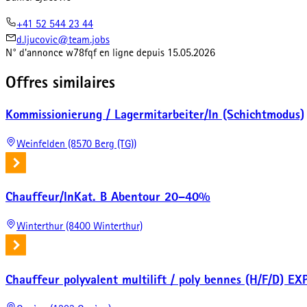
+41 52 544 23 44
d.ljucovic@team.jobs
N° d'annonce
w78fqf
en ligne depuis
15.05.2026
Offres similaires
Kommissionierung / Lagermitarbeiter/In (Schichtmodus)
Weinfelden (8570 Berg (TG))
Chauffeur/InKat. B Abentour 20–40%
Winterthur (8400 Winterthur)
Chauffeur polyvalent multilift / poly bennes (H/F/D)