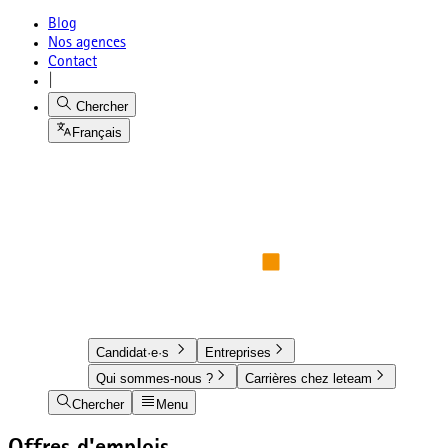
Blog
Nos agences
Contact
|
Chercher
Français
Candidat·e·s
Entreprises
Qui sommes-nous ?
Carrières chez leteam
Chercher
Menu