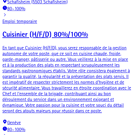
Schafisheim (5503 Schafisheim)
80–100%
Emploi temporaire
Cuisinier (H/F/D) 80%/100%
En tant que Cuisinier (H/F/D), vous serez responsable de la gestion
autonome de votre poste, que ce soit en cuisine chaude, froide,
garde-manger, pâtisserie ou autre. Vous veillerez à la mise en place
et à la production des plats en respectant scrupuleusement les
standards gastronomiques établis. Votre rôle consistera également à
garantir la qualité, la régularité et la présentation des plats servis. Il
est impératif de respecter strictement les normes d’hygiène et de
sécurité alimentaire. Vous travaillerez en étroite coordination avec le
Chef et l'ensemble de la brigade, contribuant ainsi au bon
déroulement du service dans un environnement exigeant et
dynamique. Votre passion pour la cuisine et votre souci du détail
seront des atouts majeurs pour réussir dans ce poste.
Genève
80–100%