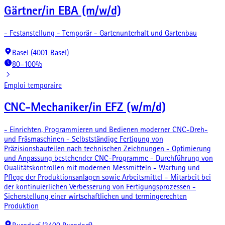
Gärtner/in EBA (m/w/d)
- Festanstellung - Temporär - Gartenunterhalt und Gartenbau
Basel (4001 Basel)
80–100%
Emploi temporaire
CNC-Mechaniker/in EFZ (w/m/d)
- Einrichten, Programmieren und Bedienen moderner CNC-Dreh-
und Fräsmaschinen - Selbstständige Fertigung von
Präzisionsbauteilen nach technischen Zeichnungen - Optimierung
und Anpassung bestehender CNC-Programme - Durchführung von
Qualitätskontrollen mit modernen Messmitteln - Wartung und
Pflege der Produktionsanlagen sowie Arbeitsmittel - Mitarbeit bei
der kontinuierlichen Verbesserung von Fertigungsprozessen -
Sicherstellung einer wirtschaftlichen und termingerechten
Produktion