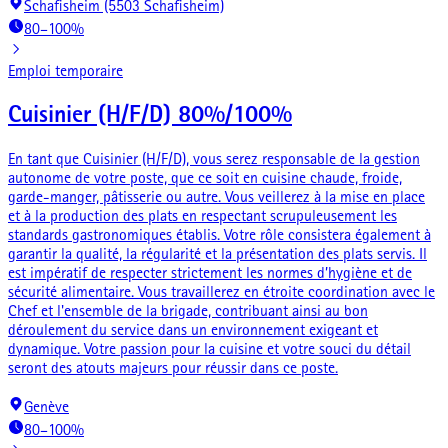
Schafisheim (5503 Schafisheim)
80–100%
Emploi temporaire
Cuisinier (H/F/D) 80%/100%
En tant que Cuisinier (H/F/D), vous serez responsable de la gestion
autonome de votre poste, que ce soit en cuisine chaude, froide,
garde-manger, pâtisserie ou autre. Vous veillerez à la mise en place
et à la production des plats en respectant scrupuleusement les
standards gastronomiques établis. Votre rôle consistera également à
garantir la qualité, la régularité et la présentation des plats servis. Il
est impératif de respecter strictement les normes d’hygiène et de
sécurité alimentaire. Vous travaillerez en étroite coordination avec le
Chef et l'ensemble de la brigade, contribuant ainsi au bon
déroulement du service dans un environnement exigeant et
dynamique. Votre passion pour la cuisine et votre souci du détail
seront des atouts majeurs pour réussir dans ce poste.
Genève
80–100%