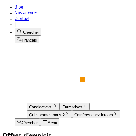
Blog
Nos agences
Contact
|
Chercher
Français
Candidat·e·s
Entreprises
Qui sommes-nous ?
Carrières chez leteam
Chercher
Menu