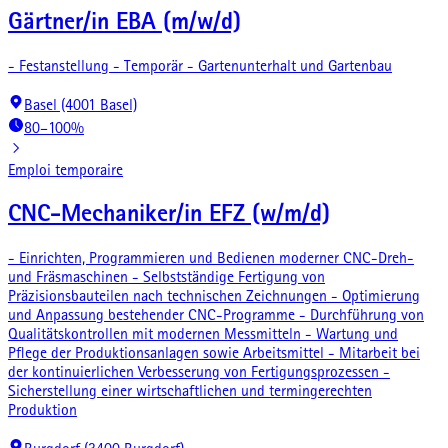
Gärtner/in EBA (m/w/d)
- Festanstellung - Temporär - Gartenunterhalt und Gartenbau
Basel (4001 Basel)
80–100%
Emploi temporaire
CNC-Mechaniker/in EFZ (w/m/d)
- Einrichten, Programmieren und Bedienen moderner CNC-Dreh-
und Fräsmaschinen - Selbstständige Fertigung von
Präzisionsbauteilen nach technischen Zeichnungen - Optimierung
und Anpassung bestehender CNC-Programme - Durchführung von
Qualitätskontrollen mit modernen Messmitteln - Wartung und
Pflege der Produktionsanlagen sowie Arbeitsmittel - Mitarbeit bei
der kontinuierlichen Verbesserung von Fertigungsprozessen -
Sicherstellung einer wirtschaftlichen und termingerechten
Produktion