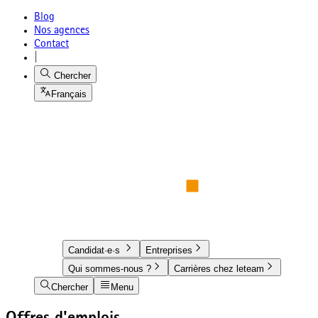
Blog
Nos agences
Contact
|
Chercher
Français
Candidat·e·s
Entreprises
Qui sommes-nous ?
Carrières chez leteam
Chercher
Menu