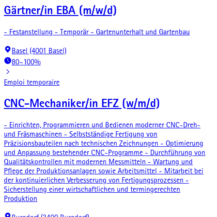
Gärtner/in EBA (m/w/d)
- Festanstellung - Temporär - Gartenunterhalt und Gartenbau
Basel (4001 Basel)
80–100%
Emploi temporaire
CNC-Mechaniker/in EFZ (w/m/d)
- Einrichten, Programmieren und Bedienen moderner CNC-Dreh-
und Fräsmaschinen - Selbstständige Fertigung von
Präzisionsbauteilen nach technischen Zeichnungen - Optimierung
und Anpassung bestehender CNC-Programme - Durchführung von
Qualitätskontrollen mit modernen Messmitteln - Wartung und
Pflege der Produktionsanlagen sowie Arbeitsmittel - Mitarbeit bei
der kontinuierlichen Verbesserung von Fertigungsprozessen -
Sicherstellung einer wirtschaftlichen und termingerechten
Produktion