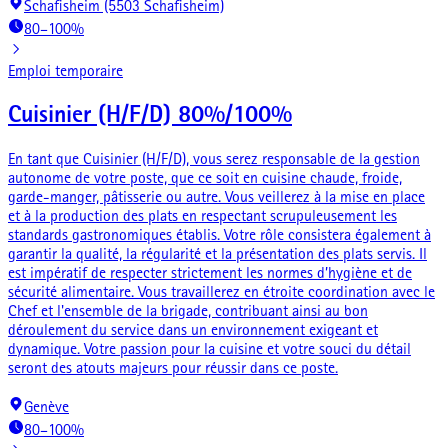
Schafisheim (5503 Schafisheim)
80–100%
Emploi temporaire
Cuisinier (H/F/D) 80%/100%
En tant que Cuisinier (H/F/D), vous serez responsable de la gestion
autonome de votre poste, que ce soit en cuisine chaude, froide,
garde-manger, pâtisserie ou autre. Vous veillerez à la mise en place
et à la production des plats en respectant scrupuleusement les
standards gastronomiques établis. Votre rôle consistera également à
garantir la qualité, la régularité et la présentation des plats servis. Il
est impératif de respecter strictement les normes d’hygiène et de
sécurité alimentaire. Vous travaillerez en étroite coordination avec le
Chef et l'ensemble de la brigade, contribuant ainsi au bon
déroulement du service dans un environnement exigeant et
dynamique. Votre passion pour la cuisine et votre souci du détail
seront des atouts majeurs pour réussir dans ce poste.
Genève
80–100%