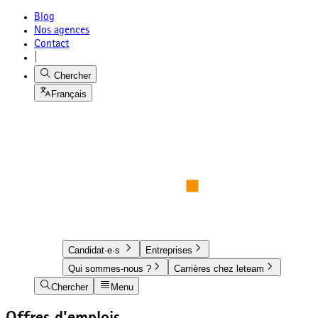
Blog
Nos agences
Contact
|
Chercher
Français
Candidat·e·s
Entreprises
Qui sommes-nous ?
Carrières chez leteam
Chercher
Menu