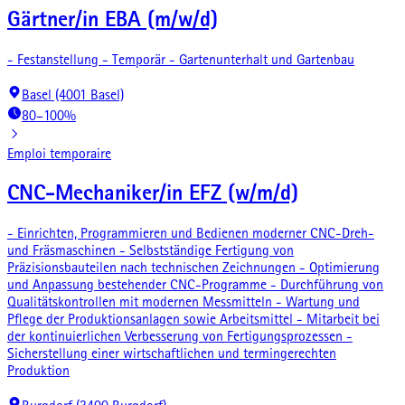
Gärtner/in EBA (m/w/d)
- Festanstellung - Temporär - Gartenunterhalt und Gartenbau
Basel (4001 Basel)
80–100%
Emploi temporaire
CNC-Mechaniker/in EFZ (w/m/d)
- Einrichten, Programmieren und Bedienen moderner CNC-Dreh-
und Fräsmaschinen - Selbstständige Fertigung von
Präzisionsbauteilen nach technischen Zeichnungen - Optimierung
und Anpassung bestehender CNC-Programme - Durchführung von
Qualitätskontrollen mit modernen Messmitteln - Wartung und
Pflege der Produktionsanlagen sowie Arbeitsmittel - Mitarbeit bei
der kontinuierlichen Verbesserung von Fertigungsprozessen -
Sicherstellung einer wirtschaftlichen und termingerechten
Produktion