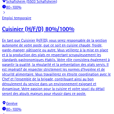
Schafisheim (5503 Schafisheim)
80–100%
Emploi temporaire
Cuisinier (H/F/D) 80%/100%
En tant que Cuisinier (H/F/D), vous serez responsable de la gestion
autonome de votre poste, que ce soit en cuisine chaude, froide,
garde-manger, pâtisserie ou autre. Vous veillerez à la mise en place
et à la production des plats en respectant scrupuleusement les
standards gastronomiques établis. Votre rôle consistera également à
garantir la qualité, la régularité et la présentation des plats servis. Il
est impératif de respecter strictement les normes d’hygiène et de
sécurité alimentaire. Vous travaillerez en étroite coordination avec le
Chef et l'ensemble de la brigade, contribuant ainsi au bon
déroulement du service dans un environnement exigeant et
dynamique. Votre passion pour la cuisine et votre souci du détail
seront des atouts majeurs pour réussir dans ce poste.
Genève
80–100%