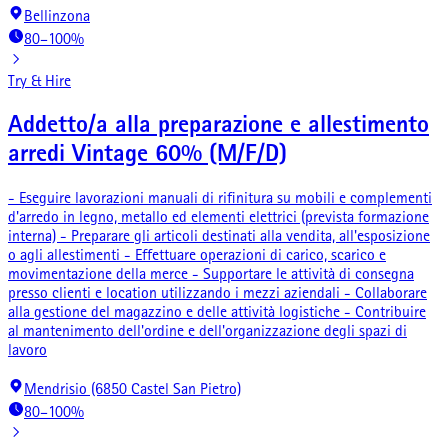
Bellinzona
80–100%
Try & Hire
Addetto/a alla preparazione e allestimento
arredi Vintage 60% (M/F/D)
- Eseguire lavorazioni manuali di rifinitura su mobili e complementi
d'arredo in legno, metallo ed elementi elettrici (prevista formazione
interna) - Preparare gli articoli destinati alla vendita, all'esposizione
o agli allestimenti - Effettuare operazioni di carico, scarico e
movimentazione della merce - Supportare le attività di consegna
presso clienti e location utilizzando i mezzi aziendali - Collaborare
alla gestione del magazzino e delle attività logistiche - Contribuire
al mantenimento dell'ordine e dell'organizzazione degli spazi di
lavoro
Mendrisio (6850 Castel San Pietro)
80–100%