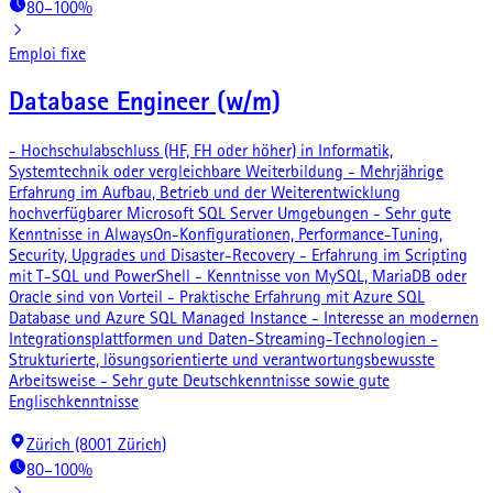
80–100%
Emploi fixe
Database Engineer (w/m)
- Hochschulabschluss (HF, FH oder höher) in Informatik,
Systemtechnik oder vergleichbare Weiterbildung - Mehrjährige
Erfahrung im Aufbau, Betrieb und der Weiterentwicklung
hochverfügbarer Microsoft SQL Server Umgebungen - Sehr gute
Kenntnisse in AlwaysOn-Konfigurationen, Performance-Tuning,
Security, Upgrades und Disaster-Recovery - Erfahrung im Scripting
mit T-SQL und PowerShell - Kenntnisse von MySQL, MariaDB oder
Oracle sind von Vorteil - Praktische Erfahrung mit Azure SQL
Database und Azure SQL Managed Instance - Interesse an modernen
Integrationsplattformen und Daten-Streaming-Technologien -
Strukturierte, lösungsorientierte und verantwortungsbewusste
Arbeitsweise - Sehr gute Deutschkenntnisse sowie gute
Englischkenntnisse
Zürich (8001 Zürich)
80–100%