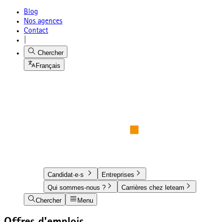
Blog
Nos agences
Contact
|
Chercher
Français
Candidat·e·s
Entreprises
Qui sommes-nous ?
Carrières chez leteam
Chercher
Menu