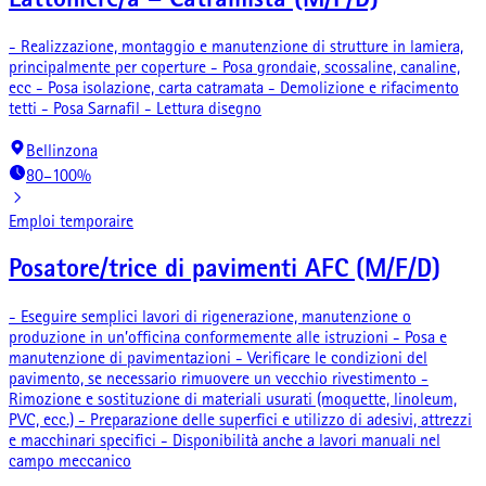
Lattoniere/a – Catramista (M/F/D)
- Realizzazione, montaggio e manutenzione di strutture in lamiera,
principalmente per coperture - Posa grondaie, scossaline, canaline,
ecc - Posa isolazione, carta catramata - Demolizione e rifacimento
tetti - Posa Sarnafil - Lettura disegno
Bellinzona
80–100%
Emploi temporaire
Posatore/trice di pavimenti AFC (M/F/D)
- Eseguire semplici lavori di rigenerazione, manutenzione o
produzione in un’officina conformemente alle istruzioni - Posa e
manutenzione di pavimentazioni - Verificare le condizioni del
pavimento, se necessario rimuovere un vecchio rivestimento -
Rimozione e sostituzione di materiali usurati (moquette, linoleum,
PVC, ecc.) - Preparazione delle superfici e utilizzo di adesivi, attrezzi
e macchinari specifici - Disponibilità anche a lavori manuali nel
campo meccanico