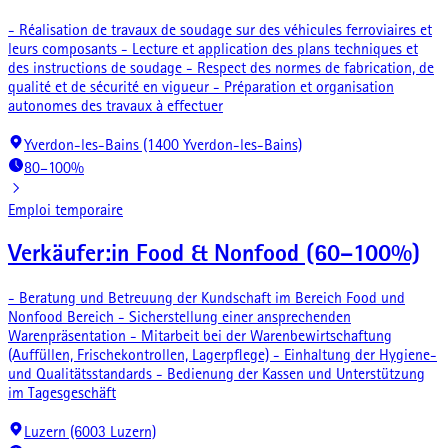
- Réalisation de travaux de soudage sur des véhicules ferroviaires et
leurs composants - Lecture et application des plans techniques et
des instructions de soudage - Respect des normes de fabrication, de
qualité et de sécurité en vigueur - Préparation et organisation
autonomes des travaux à effectuer
Yverdon-les-Bains (1400 Yverdon-les-Bains)
80–100%
Emploi temporaire
Verkäufer:in Food & Nonfood (60–100%)
- Beratung und Betreuung der Kundschaft im Bereich Food und
Nonfood Bereich - Sicherstellung einer ansprechenden
Warenpräsentation - Mitarbeit bei der Warenbewirtschaftung
(Auffüllen, Frischekontrollen, Lagerpflege) - Einhaltung der Hygiene-
und Qualitätsstandards - Bedienung der Kassen und Unterstützung
im Tagesgeschäft
Luzern (6003 Luzern)