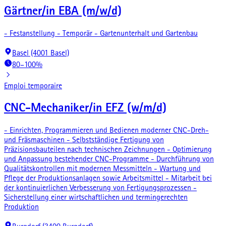
Gärtner/in EBA (m/w/d)
- Festanstellung - Temporär - Gartenunterhalt und Gartenbau
Basel (4001 Basel)
80–100%
Emploi temporaire
CNC-Mechaniker/in EFZ (w/m/d)
- Einrichten, Programmieren und Bedienen moderner CNC-Dreh-
und Fräsmaschinen - Selbstständige Fertigung von
Präzisionsbauteilen nach technischen Zeichnungen - Optimierung
und Anpassung bestehender CNC-Programme - Durchführung von
Qualitätskontrollen mit modernen Messmitteln - Wartung und
Pflege der Produktionsanlagen sowie Arbeitsmittel - Mitarbeit bei
der kontinuierlichen Verbesserung von Fertigungsprozessen -
Sicherstellung einer wirtschaftlichen und termingerechten
Produktion