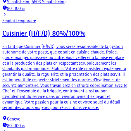
Schafisheim (5503 Schafisheim)
80–100%
Emploi temporaire
Cuisinier (H/F/D) 80%/100%
En tant que Cuisinier (H/F/D), vous serez responsable de la gestion
autonome de votre poste, que ce soit en cuisine chaude, froide,
garde-manger, pâtisserie ou autre. Vous veillerez à la mise en place
et à la production des plats en respectant scrupuleusement les
standards gastronomiques établis. Votre rôle consistera également à
garantir la qualité, la régularité et la présentation des plats servis. Il
est impératif de respecter strictement les normes d’hygiène et de
sécurité alimentaire. Vous travaillerez en étroite coordination avec le
Chef et l'ensemble de la brigade, contribuant ainsi au bon
déroulement du service dans un environnement exigeant et
dynamique. Votre passion pour la cuisine et votre souci du détail
seront des atouts majeurs pour réussir dans ce poste.
Genève
80–100%