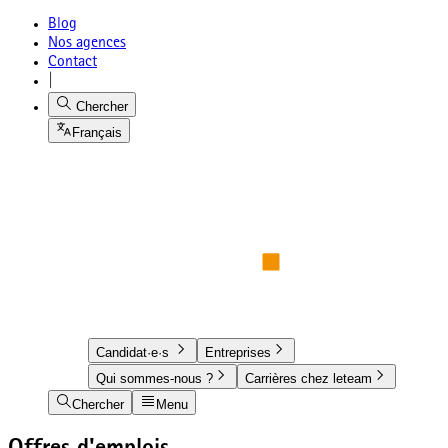
Blog
Nos agences
Contact
|
Chercher
Français
Candidat·e·s
Entreprises
Qui sommes-nous ?
Carrières chez leteam
Chercher
Menu