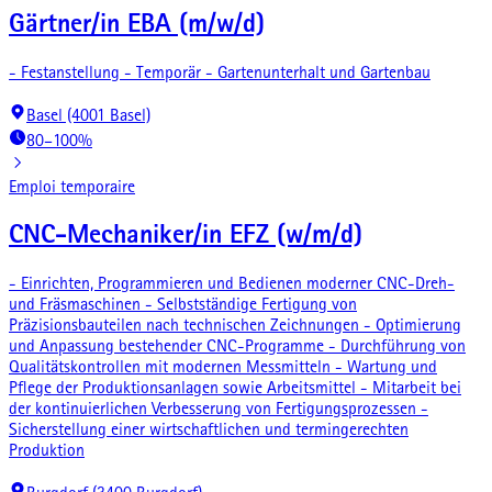
Gärtner/in EBA (m/w/d)
- Festanstellung - Temporär - Gartenunterhalt und Gartenbau
Basel (4001 Basel)
80–100%
Emploi temporaire
CNC-Mechaniker/in EFZ (w/m/d)
- Einrichten, Programmieren und Bedienen moderner CNC-Dreh-
und Fräsmaschinen - Selbstständige Fertigung von
Präzisionsbauteilen nach technischen Zeichnungen - Optimierung
und Anpassung bestehender CNC-Programme - Durchführung von
Qualitätskontrollen mit modernen Messmitteln - Wartung und
Pflege der Produktionsanlagen sowie Arbeitsmittel - Mitarbeit bei
der kontinuierlichen Verbesserung von Fertigungsprozessen -
Sicherstellung einer wirtschaftlichen und termingerechten
Produktion