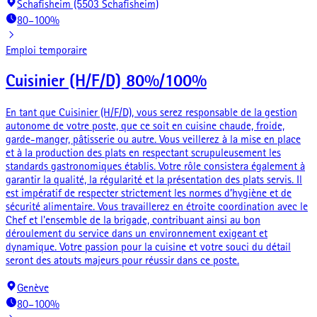
Schafisheim (5503 Schafisheim)
80–100%
Emploi temporaire
Cuisinier (H/F/D) 80%/100%
En tant que Cuisinier (H/F/D), vous serez responsable de la gestion
autonome de votre poste, que ce soit en cuisine chaude, froide,
garde-manger, pâtisserie ou autre. Vous veillerez à la mise en place
et à la production des plats en respectant scrupuleusement les
standards gastronomiques établis. Votre rôle consistera également à
garantir la qualité, la régularité et la présentation des plats servis. Il
est impératif de respecter strictement les normes d’hygiène et de
sécurité alimentaire. Vous travaillerez en étroite coordination avec le
Chef et l'ensemble de la brigade, contribuant ainsi au bon
déroulement du service dans un environnement exigeant et
dynamique. Votre passion pour la cuisine et votre souci du détail
seront des atouts majeurs pour réussir dans ce poste.
Genève
80–100%