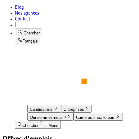
Blog
Nos agences
Contact
|
Chercher
Français
Candidat·e·s
Entreprises
Qui sommes-nous ?
Carrières chez leteam
Chercher
Menu