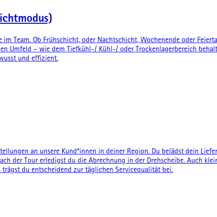
hichtmodus)
rne im Team. Ob Frühschicht, oder Nachtschicht, Wochenende oder Feiertag
hen Umfeld – wie dem Tiefkühl-/ Kühl-/ oder Trockenlagerbereich behalte
sst und effizient.
ellungen an unsere Kund*innen in deiner Region. Du belädst dein Lieferf
ach der Tour erledigst du die Abrechnung in der Drehscheibe. Auch kle
rägst du entscheidend zur täglichen Servicequalität bei.