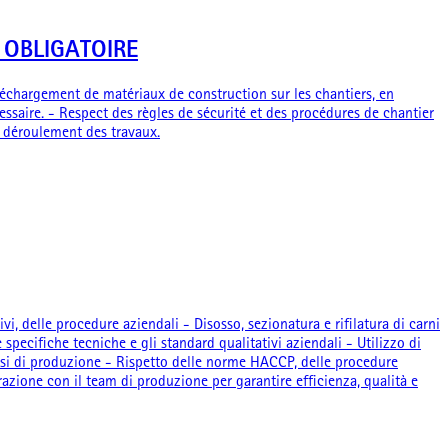
ve OBLIGATOIRE
 déchargement de matériaux de construction sur les chantiers, en
cessaire. - Respect des règles de sécurité et des procédures de chantier
le déroulement des travaux.
ivi, delle procedure aziendali - Disosso, sezionatura e rifilatura di carni
specifiche tecniche e gli standard qualitativi aziendali - Utilizzo di
 fasi di produzione - Rispetto delle norme HACCP, delle procedure
orazione con il team di produzione per garantire efficienza, qualità e