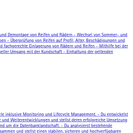
ge und Demontage von Reifen und Rädern - Wechsel von Sommer- und
n - Überprüfung von Reifen auf Profil, Alter, Beschädigungen und
d fachgerechte Einlagerung von Rädern und Reifen - Mithilfe bei der
eller Umgang mit der Kundschaft - Einhaltung der geltenden
cle inklusive Monitoring und Lifecycle Management. - Du entwickelst
kte und Weiterentwicklungen und stellst deren erfolgreiche Umsetzung
 rund um die Datenbanklandschaft. - Du analysierst bestehende
sammen und stellst einen stabilen, sicheren und hochverfügbaren