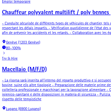
Emploi temporaire
Chauffeur polyvalent multilift / poly benn
- Conduite sécurisée de différents types de véhicules de chantier, tels
respectant les délais impartis. - Vérification quotidienne de l'état des
afin de prévenir les accidents et les retards. - Collaboration avec les
Genève (1203 Genève)
80–100%
Try & Hire
Macellaio (M/F/D)
- La risorsa sarà inserita all'interno del reparto produttivo e si occuper
bovine, suine e/o altre tipologie - Preparazione delle materie prime des
coltelleria professionale e macchinari per la lavorazione alimentare -
igienico-sanitarie e delle disposizioni in materia di sicurezza - Pulizi
rispetto delle tempistiche
Lugano (6900 Lugano)