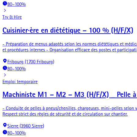
80–100%
Try & Hire
Cuisinier·ère en diététique – 100 % (H/F/X)
- Préparation de menus adaptés selon les normes diététiques et médicale
et procédures internes - Organisation efficace des postes et participati
Fribourg (1700 Fribourg)
80–100%
Emploi temporaire
Machiniste M1 – M2 – M3 (H/F/X) _ Pelle à
- Conduite de pelles à pneus/chenilles, chargeuses, mini-pelles selon v
Respect strict des règles de sécurité et de circulation sur chantier.
Sierre (3960 Sierre)
80–100%