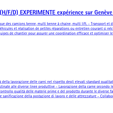
es (H/F/D) EXPERIMENTE expérience sur Genè
 que des camions benne, multi benne à chaine, multi lift. - Transport et
 véhicules et réalisation de petites réparations ou entretien courant si né
 équipes de chantier pour assurer une coordination efficace et optimiser 
à della lavorazione delle carni nel rispetto degli elevati standard qualitat
tinate alle diverse linee produttive - Lavorazione della carne secondo le 
 Controllo qualità delle materie prime e del prodotto durante le diverse
a e sanificazione della postazione di lavoro e delle attrezzature - Collab