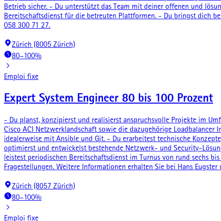
Betrieb sicher. - Du unterstützt das Team mit deiner offenen und lös
Bereitschaftsdienst für die betreuten Plattformen. - Du bringst dich
058 300 71 27.
Zürich (8005 Zürich)
80–100%
Emploi fixe
Expert System Engineer 80 bis 100 Prozent
- Du planst, konzipierst und realisierst anspruchsvolle Projekte im 
Cisco ACI Netzwerklandschaft sowie die dazugehörige Loadbalancer In
idealerweise mit Ansible und Git. - Du erarbeitest technische Konzept
optimierst und entwickelst bestehende Netzwerk- und Security-Lösunge
leistest periodischen Bereitschaftsdienst im Turnus von rund sechs bi
Fragestellungen. Weitere Informationen erhalten Sie bei Hans Eugster
Zürich (8057 Zürich)
80–100%
Emploi fixe