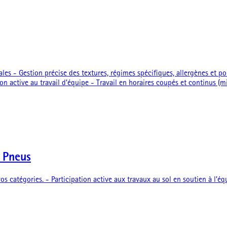
s - Gestion précise des textures, régimes spécifiques, allergènes et port
on active au travail d’équipe - Travail en horaires coupés et continus (m
 Pneus
os catégories. - Participation active aux travaux au sol en soutien à l’