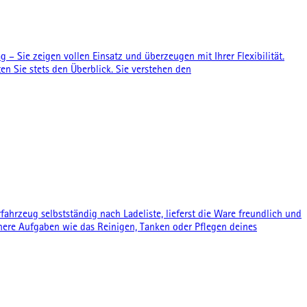
 – Sie zeigen vollen Einsatz und überzeugen mit Ihrer Flexibilität.
n Sie stets den Überblick. Sie verstehen den
ahrzeug selbstständig nach Ladeliste, lieferst die Ware freundlich und
inere Aufgaben wie das Reinigen, Tanken oder Pflegen deines