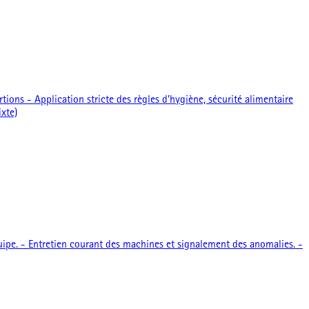
ions - Application stricte des règles d’hygiène, sécurité alimentaire
ixte)
équipe. - Entretien courant des machines et signalement des anomalies. -