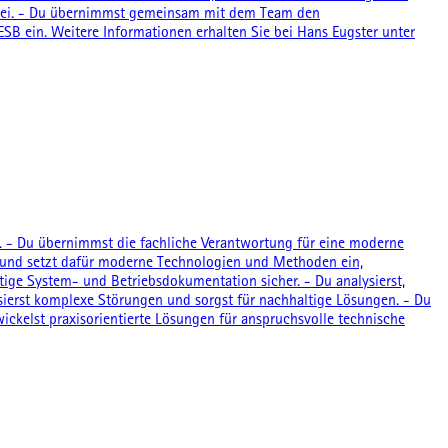
it bei. - Du übernimmst gemeinsam mit dem Team den
SB ein. Weitere Informationen erhalten Sie bei Hans Eugster unter
e. - Du übernimmst die fachliche Verantwortung für eine moderne
r und setzt dafür moderne Technologien und Methoden ein,
tige System- und Betriebsdokumentation sicher. - Du analysierst,
sierst komplexe Störungen und sorgst für nachhaltige Lösungen. - Du
ickelst praxisorientierte Lösungen für anspruchsvolle technische