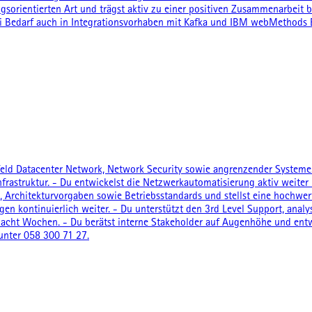
ungsorientierten Art und trägst aktiv zu einer positiven Zusammenarbe
 bei Bedarf auch in Integrationsvorhaben mit Kafka und IBM webMethods E
Umfeld Datacenter Network, Network Security sowie angrenzender System
frastruktur. - Du entwickelst die Netzwerkautomatisierung aktiv weite
e, Architekturvorgaben sowie Betriebsstandards und stellst eine hochwer
n kontinuierlich weiter. - Du unterstützt den 3rd Level Support, analy
s acht Wochen. - Du berätst interne Stakeholder auf Augenhöhe und entw
 unter 058 300 71 27.