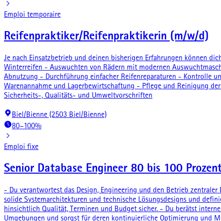
Emploi temporaire
Reifenpraktiker/Reifenpraktikerin (m/w/d)
Je nach Einsatzbetrieb und deinen bisherigen Erfahrungen können d
Winterreifen - Auswuchten von Rädern mit modernen Auswuchtmaschine
Abnutzung - Durchführung einfacher Reifenreparaturen - Kontrolle un
Warenannahme und Lagerbewirtschaftung - Pflege und Reinigung der M
Sicherheits-, Qualitäts- und Umweltvorschriften
Biel/Bienne (2503 Biel/Bienne)
80–100%
Emploi fixe
Senior Database Engineer 80 bis 100 Prozen
- Du verantwortest das Design, Engineering und den Betrieb zentraler
solide Systemarchitekturen und technische Lösungsdesigns und definie
hinsichtlich Qualität, Terminen und Budget sicher. - Du berätst inter
Umgebungen und sorgst für deren kontinuierliche Optimierung und Mod