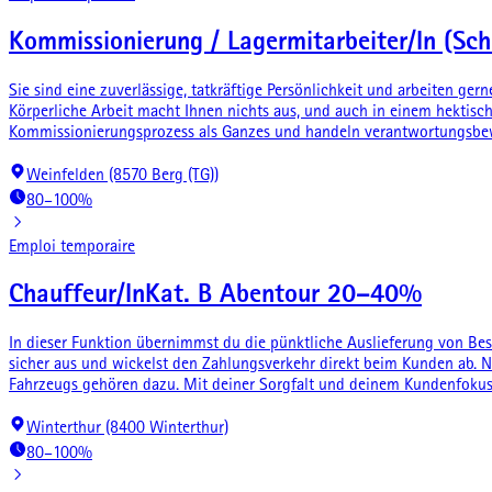
Kommissionierung / Lagermitarbeiter/In (Sc
Sie sind eine zuverlässige, tatkräftige Persönlichkeit und arbeiten ge
Körperliche Arbeit macht Ihnen nichts aus, und auch in einem hektisc
Kommissionierungsprozess als Ganzes und handeln verantwortungsbewu
Weinfelden (8570 Berg (TG))
80–100%
Emploi temporaire
Chauffeur/InKat. B Abentour 20–40%
In dieser Funktion übernimmst du die pünktliche Auslieferung von Best
sicher aus und wickelst den Zahlungsverkehr direkt beim Kunden ab. N
Fahrzeugs gehören dazu. Mit deiner Sorgfalt und deinem Kundenfokus t
Winterthur (8400 Winterthur)
80–100%