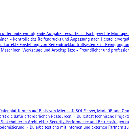
ich unter anderem folgende Aufgaben erwarten: - Fachgerechte Monta
n - Kontrolle des Reifendrucks und Anpassung nach Herstellervorgabe
d korrekte Einstellung von Reifendruckkontrollsystemen - Reinigung un
aschinen, Werkzeuge und Arbeitsplätze - Freundlicher und profession
t
 Datenplattformen auf Basis von Microsoft SQL Server, MariaDB und Ora
rst die dafür erforderlichen Ressourcen. - Du leitest technische Proje
ne Stakeholder in Architektur, Security, Performance und Betriebsfragen
ernisierung. - Du arbeitest eng mit internen und externen Partnern zu