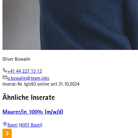
Oliver Bowalle
+41 44 227 13 13
o.bowalle@team.jobs
Inserat-Nr.
tgls93
online seit
31.10.2024
Ähnliche Inserate
Maurer/in 100% (m/w/d)
Basel (4001 Basel)