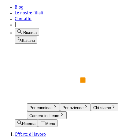
Blog
Le nostre filiali
Contatto
|
Ricerca
Italiano
Per candidati
Per aziende
Chi siamo
Carriera in ilteam
Ricerca
Menu
Offerte di lavoro